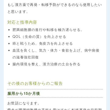
もし漢方薬で再発・転移予防ができるのなら使用したい
と思います。
対応と指導内容
肥満細胞腫の進行や転移を極力遅らせる。
QOL（生命の質）を向上させる
癌と戦うため、免疫力を向上させる
血流を良くし、気力・体力・食欲を上げ、病中病後
の滋養強壮回復
腸内環境を整え、漢方治療の土台を作る
その後のお客様からのご報告
服用から15か月後
お世話になります。
愛犬が肥満細胞腫の手術を受けてから転移再発の目安期