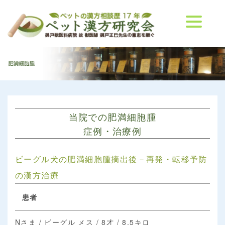
当院での肥満細胞腫
症例・治療例
ビーグル犬の肥満細胞腫摘出後－再発・転移予防
の漢方治療
患者
Nさま / ビーグル メス / 8才 / 8.5キロ