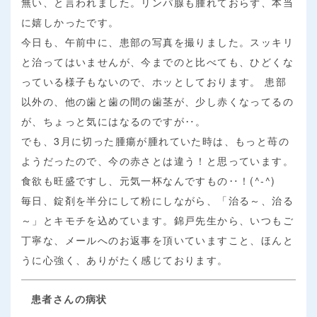
無い、と言われました。リンパ腺も腫れておらず、本当
に嬉しかったです。
今日も、午前中に、患部の写真を撮りました。スッキリ
と治ってはいませんが、今までのと比べても、ひどくな
っている様子もないので、ホッとしております。 患部
以外の、他の歯と歯の間の歯茎が、少し赤くなってるの
が、ちょっと気にはなるのですが‥。
でも、3月に切った腫瘍が腫れていた時は、もっと苺の
ようだったので、今の赤さとは違う！と思っています。
食欲も旺盛ですし、元気一杯なんですもの‥！(^-^)
毎日、錠剤を半分にして粉にしながら、「治る～、治る
～」とキモチを込めています。錦戸先生から、いつもご
丁寧な、メールへのお返事を頂いていますこと、ほんと
うに心強く、ありがたく感じております。
患者さんの病状