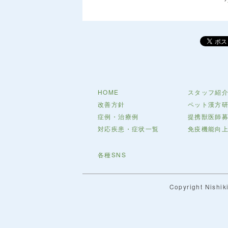
HOME
スタッフ紹
改善方針
ペット漢方
症例・治療例
提携獣医師
対応疾患・症状一覧
免疫機能向
各種SNS
Copyright Nishiki