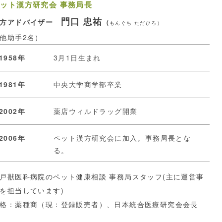
ット漢方研究会 事務局長
門口 忠祐
漢方アドバイザー
（
もんぐち ただひろ）
他助手2名）
1958年
3月1日生まれ
1981年
中央大学商学部卒業
2002年
薬店ウィルドラッグ開業
2006年
ペット漢方研究会に加入。事務局長とな
る。
戸獣医科病院のペット健康相談 事務局スタッフ(主に運営事
を担当しています)
格：薬種商（現：登録販売者）、日本統合医療研究会会長