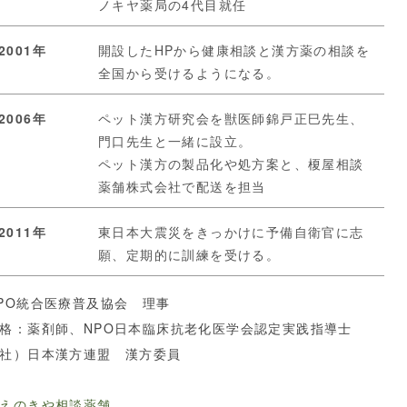
ノキヤ薬局の4代目就任
2001年
開設したHPから健康相談と漢方薬の相談を
全国から受けるようになる。
2006年
ペット漢方研究会を獣医師錦戸正巳先生、
門口先生と一緒に設立。
ペット漢方の製品化や処方案と、榎屋相談
薬舗株式会社で配送を担当
2011年
東日本大震災をきっかけに予備自衛官に志
願、定期的に訓練を受ける。
PO統合医療普及協会 理事
格：薬剤師、NPO日本臨床抗老化医学会認定実践指導士
社）日本漢方連盟 漢方委員
えのきや相談薬舗