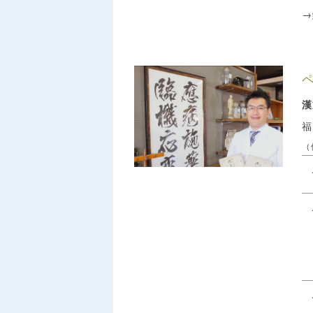
→
福
（