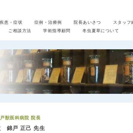
疾患・症状
症例・治療例
院長あいさつ
スタッフ
ご相談方法
学術指導顧問
冬虫夏草について
戸獣医科病院 院長
故 錦戸 正己 先生