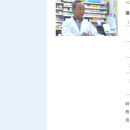
ペ
（
錦
務
資